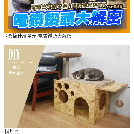
K桑搞什麼單元-電鑽鑽頭大解密
貓跳台