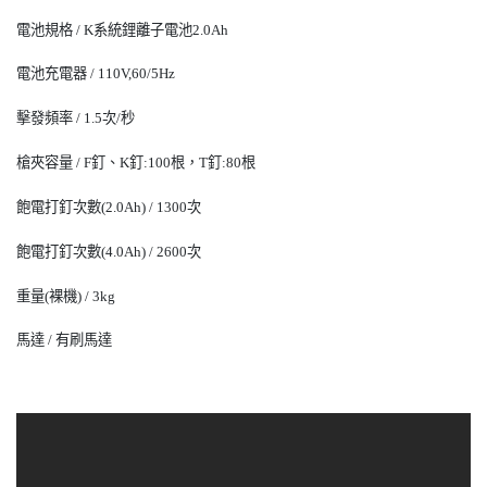
電池規格 / K系統鋰離子電池2.0Ah
電池充電器 / 110V,60/5Hz
擊發頻率 / 1.5次/秒
槍夾容量 / F釘、K釘:100根，T釘:80根
飽電打釘次數(2.0Ah) / 1300次
飽電打釘次數(4.0Ah) / 2600次
重量(裸機) / 3kg
馬達 / 有刷馬達