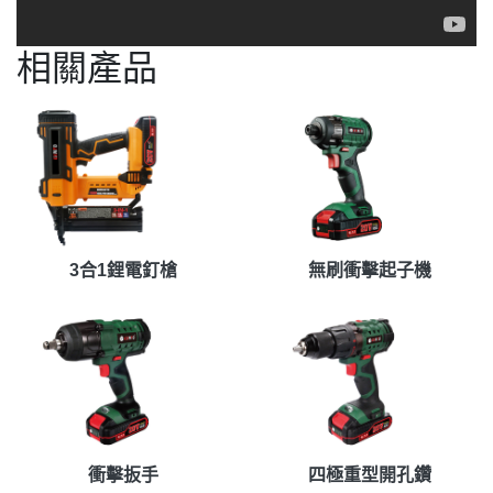
相關產品
3合1鋰電釘槍
無刷衝擊起子機
衝擊扳手
四極重型開孔鑽