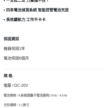
•
一支抵二支 力量擋不住！
•
四阜電池偵測系統 智能控管電池充放
•
長效續航力 工作不卡卡
保固資訊
機器保固1年
電池保固6個月
規 格
電壓 / DC-20V
電池規格 / K系統鋰離子電池通用2.0Ah / 4.0Ah
方形傳桿 / 1/2英寸